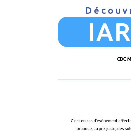
Découvr
IAR
CDC Mu
C’est en cas d’événement affectan
propose, au prix juste, des so