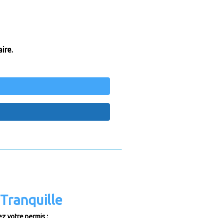
ire.
Tranquille
z votre permis :