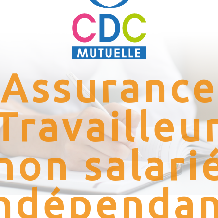
Assurance
Travailleu
non salari
ndépenda