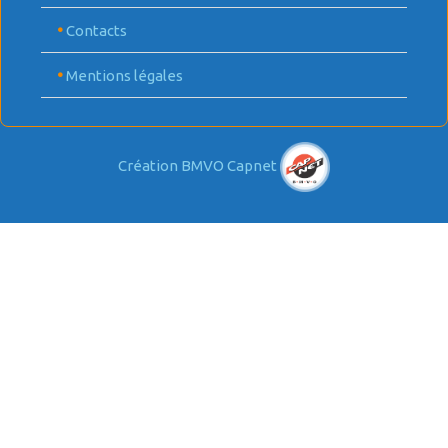
•
Contacts
•
Mentions légales
Création BMVO Capnet