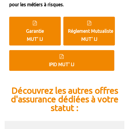
pour les métiers à risques.
Garantie
Réglement Mutualiste
MUT' IJ
MUT' IJ
IPID MUT' IJ
Découvrez les autres offres
d'assurance dédiées à votre
statut :